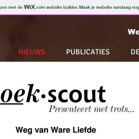
e
orpen met de
.com
website builder. Maak je website vandaag nog
We
NIEUWS
PUBLICATIES
D