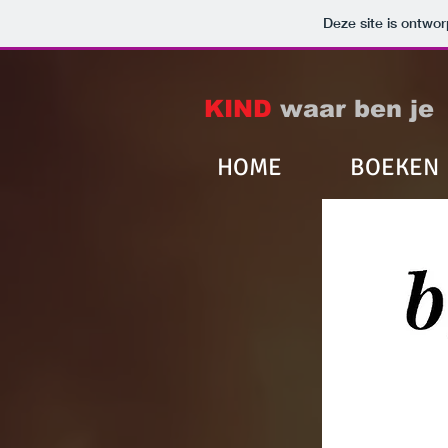
EUWS
PUBLICATIES
DE AUTEUR
Mor
Deze site is ontw
KIND
waar ben je
HOME
BOEKEN