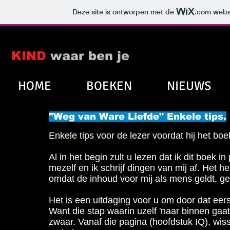
TIES
DE AUTEUR
More
Deze site is ontworpen met de
.com
websi
KIND
waar ben je
HOME
BOEKEN
NIEUWS
"Weg van Ware Liefde" Enkele tips.
Enkele tips voor de lezer voordat hij het bo
Al in het begin zult u lezen dat ik dit boek i
mezelf en ik schrijf dingen van mij af. Het h
omdat de inhoud voor mij als mens geldt, gel
Het is een uitdaging voor u om
door dat eers
Want die stap waarin uzelf 'naar binnen gaat
zwaar. Vanaf die pagina (hoofdstuk IQ), wiss