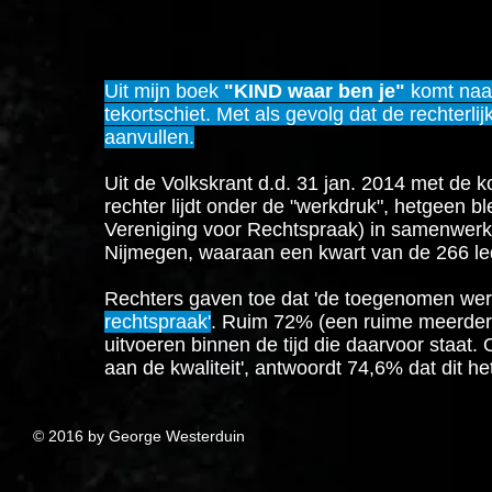
Uit mijn boek
"KIND waar ben je"
komt naar
tekortschiet. Met als gevolg dat de rechterli
aanvullen.
Uit de Volkskrant d.d. 31 jan. 2014 met de ko
rechter lijdt onder de "werkdruk", hetgeen 
Vereniging voor Rechtspraak) in samenwerk
Nijmegen, waaraan een kwart van de 266 l
Rechters gaven toe dat 'de toegenomen wer
rechtspraak'
. Ruim 72% (een ruime meerderhe
uitvoeren binnen de tijd die daarvoor staat.
aan de kwaliteit', antwoordt 74,6% dat dit het
© 2016 by George Weste